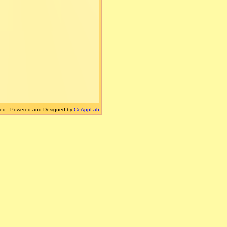
-2443 3603
傳真:
852-2443 3061
ited. Powered and Designed by
CeAppLab